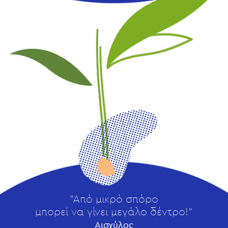
"Από μικρό σπόρο
μπορεί να γίνει μεγάλο δέντρο!"
Αισχύλος