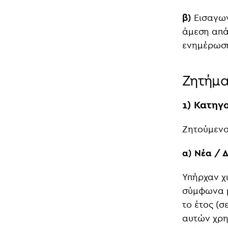
β)
Εισαγωγή
άμεση απά
ενημέρωσ
Ζητήμ
1) Κατηγ
Ζητούμενο
α) Νέα / 
Υπήρχαν χ
σύμφωνα με
το έτος (
αυτών χρη