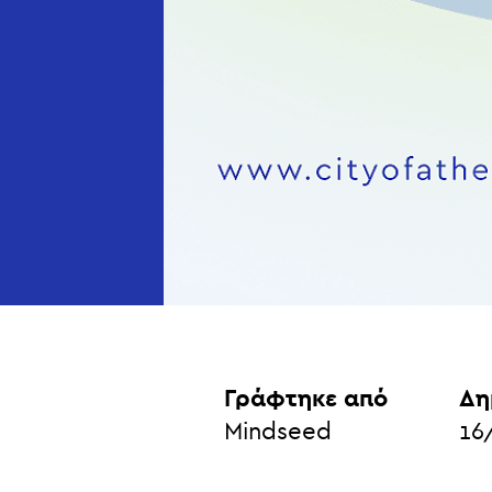
Γράφτηκε από
Δη
Mindseed
16