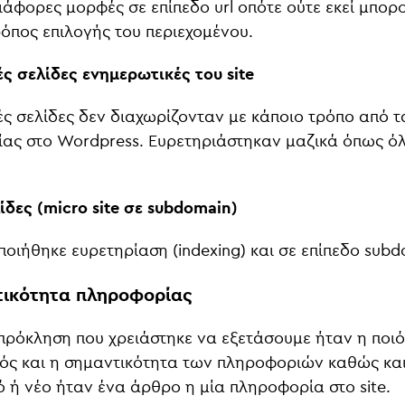
ιάφορες μορφές σε επίπεδο url οπότε ούτε εκεί μπορ
ρόπος επιλογής του περιεχομένου.
ές σελίδες ενημερωτικές του site
ές σελίδες δεν διαχωρίζονταν με κάποιο τρόπο από 
ας στο Wordpress. Ευρετηριάστηκαν μαζικά όπως όλ
ίδες (micro site σε subdomain)
οιήθηκε ευρετηρίαση (indexing) και σε επίπεδο subd
τικότητα πληροφορίας
πρόκληση που χρειάστηκε να εξετάσουμε ήταν η ποιό
ός και η σημαντικότητα των πληροφοριών καθώς και
 ή νέο ήταν ένα άρθρο η μία πληροφορία στο site.