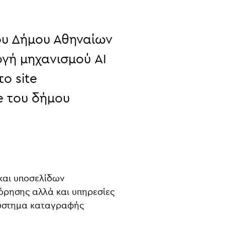
ου
Δήμου Αθηναίων
γή μηχανισμού AI
ο site
te του δήμου
 και υποσελίδων
όρησης αλλά και υπηρεσίες
 σύστημα καταγραφής