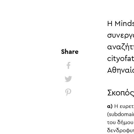
Η
Mind
συνεργ
αναζήτ
Share
cityofa
Αθηναί
Σκοπός
α)
Η ευρετ
(subdomai
του δήμου
δενδροφυτ