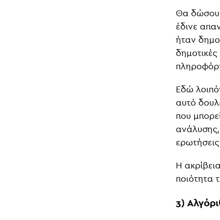
Θα δώσουμ
έδινε απα
ήταν δημο
δημοτικές 
πληροφόρ
Εδώ λοιπόν
αυτό δουλ
που μπορεί
ανάλυσης,
ερωτήσεις
Η ακρίβεια
ποιότητα 
3) Αλγόρ