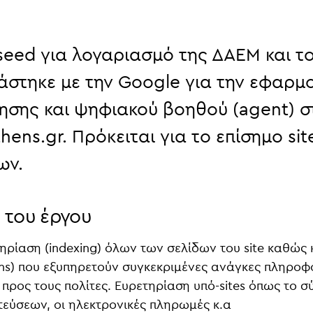
seed
για λογαριασμό της
ΔΑΕΜ
και τ
άστηκε με την
Google
για την εφαρμο
ησης και ψηφιακού βοηθού (agent) στ
thens.gr
. Πρόκειται για το επίσημο si
ων.
 του έργου
ηρίαση (indexing) όλων των σελίδων του site καθώς
ns) που εξυπηρετούν συγκεκριμένες ανάγκες πληροφ
 προς τους πολίτες. Ευρετηρίαση υπό-sites όπως το
εύσεων, οι ηλεκτρονικές πληρωμές κ.α