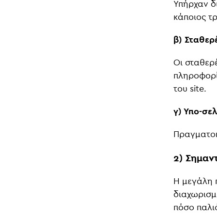
Υπήρχαν δ
κάποιος τ
β) Σταθερ
Οι σταθερ
πληροφορί
του site.
γ) Υπο-σελ
Πραγματοπ
2) Σημαν
Η μεγάλη 
διαχωρισμ
πόσο παλιό