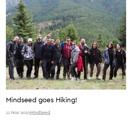
Mindseed goes Hiking!
11 Νοε 2021
MindSeed