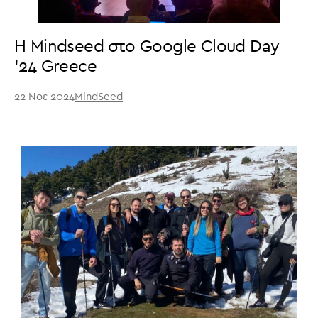
Η Μindseed στο Google Cloud Day
‘24 Greece
22 Νοε 2024
MindSeed