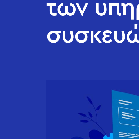
των υπη
συσκευ