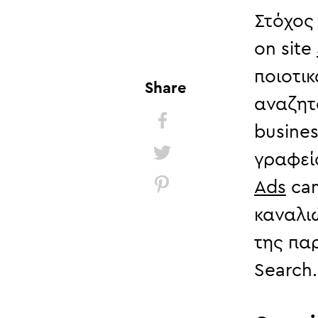
Στόχος
on site
ποιοτι
Share
αναζητ
busines
γραφείο
Ads
cam
καναλι
της πα
Search.