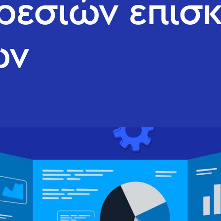
ρεσιών επισ
ών