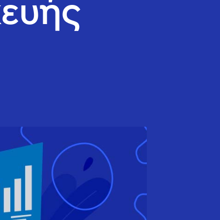
κευής