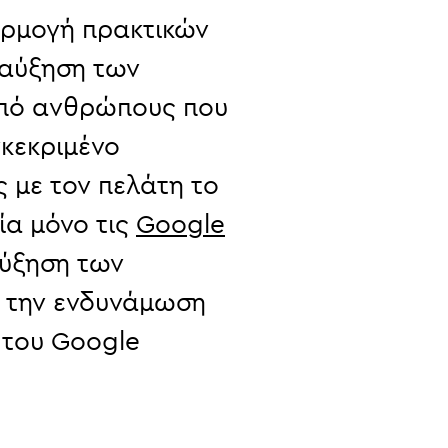
αρμογή πρακτικών
 αύξηση των
από ανθρώπους που
γκεκριμένο
ς με τον πελάτη το
ία μόνο τις
Google
αύξηση των
ε την ενδυνάμωση
 του Google