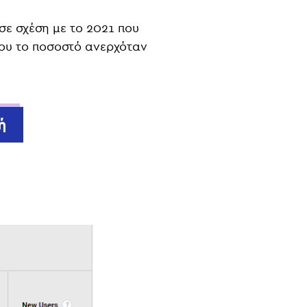
σε σχέση με το 2021 που
που το ποσοστό ανερχόταν
ή