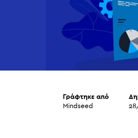
Γράφτηκε από
Δη
Mindseed
28