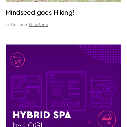
Mindseed goes Hiking!
11 Νοε 2021
MindSeed