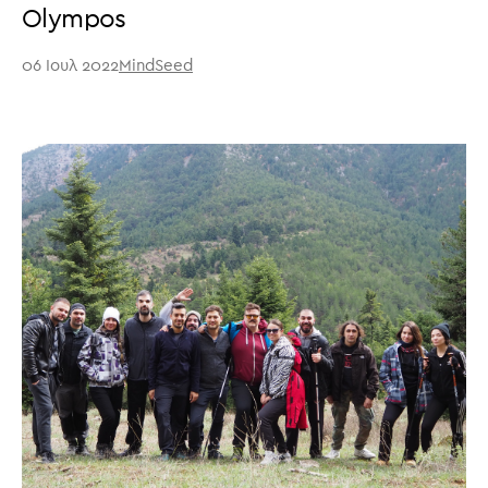
Olympos
06 Ιουλ 2022
MindSeed