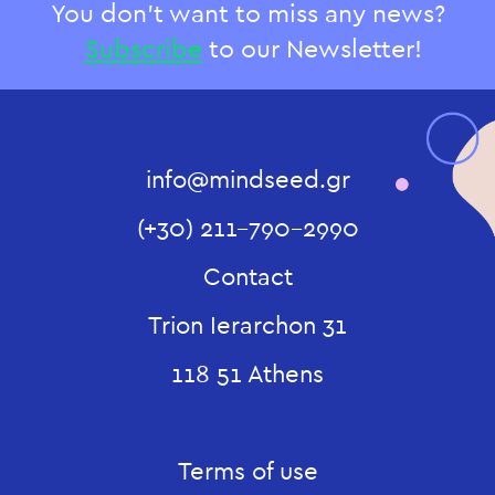
You don't want to miss any news?
Subscribe
to our Newsletter!
info@mindseed.gr
(+30) 211-790-2990
Contact
Trion Ierarchon 31
118 51 Athens
Terms of use