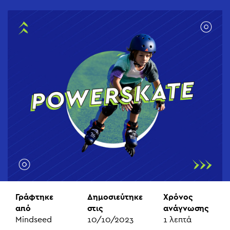
Γράφτηκε
Δημοσιεύτηκε
Χρόνος
από
στις
ανάγνωσης
Mindseed
10/10/2023
1
λεπτά